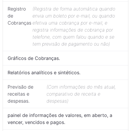
Registro
(Registra de forma automática quando
de
envia um boleto por e-mail, ou quando
Cobranças
efetiva uma cobrança por e-mail, e
registra informações de cobrança por
telefone, com quem falou quando e se
tem previsão de pagamento ou não)
Gráficos de Cobranças.
Relatórios analíticos e sintéticos.
Previsão de
(Com informações do mês atual,
receitas e
comparativo de receita e
despesas.
despesas)
painel de informações de valores, em aberto, a
vencer, vencidos e pagos.