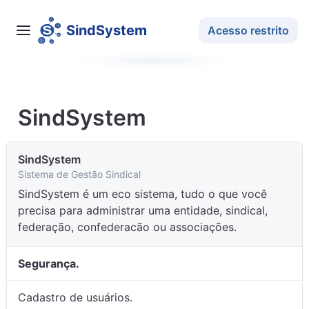
S
i
n
d
S
y
s
t
e
m
Acesso restrito
SindSystem
SindSystem
Sistema de Gestão Sindical
SindSystem é um eco sistema, tudo o que você
precisa para administrar uma entidade, sindical,
federação, confederacão ou associações.
Segurança.
Cadastro de usuários.