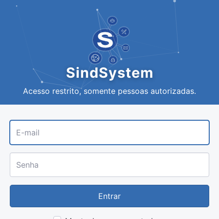
SindSystem
Login
Acesso restrito, somente pessoas autorizadas.
E-mail
Senha
Entrar